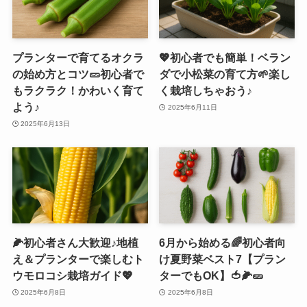
プランターで育てるオクラ
💖初心者でも簡単！ベラン
の始め方とコツ🥒初心者で
ダで小松菜の育て方🌱楽し
もラクラク！かわいく育て
く栽培しちゃおう♪
よう♪
2025年6月11日
2025年6月13日
🌽初心者さん大歓迎♪地植
6月から始める🌈初心者向
え＆プランターで楽しむト
け夏野菜ベスト7【プラン
ウモロコシ栽培ガイド💖
ターでもOK】🍅🌽🥒
2025年6月8日
2025年6月8日