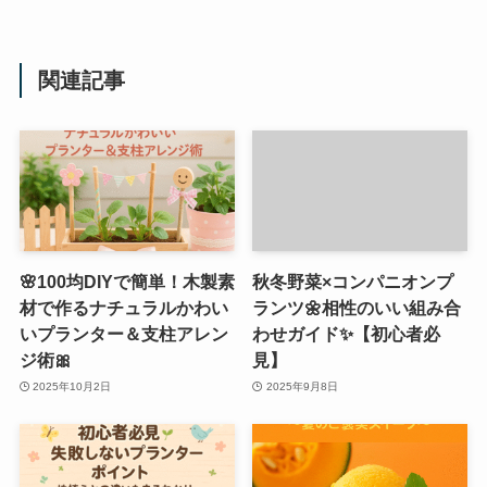
関連記事
🌸100均DIYで簡単！木製素
秋冬野菜×コンパニオンプ
材で作るナチュラルかわい
ランツ🌼相性のいい組み合
いプランター＆支柱アレン
わせガイド✨【初心者必
ジ術🎀
見】
2025年10月2日
2025年9月8日