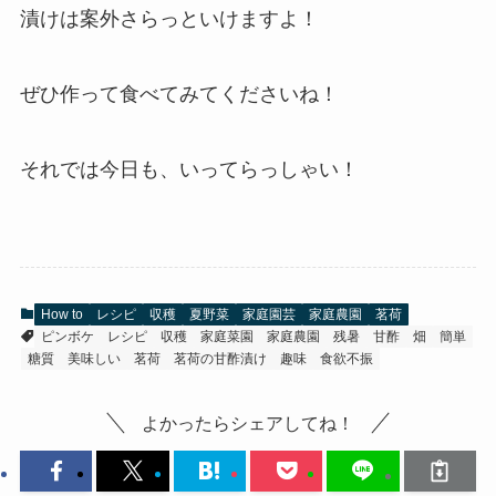
漬けは案外さらっといけますよ！
ぜひ作って食べてみてくださいね！
それでは今日も、いってらっしゃい！
How to
レシピ
収穫
夏野菜
家庭園芸
家庭農園
茗荷
ピンボケ
レシピ
収穫
家庭菜園
家庭農園
残暑
甘酢
畑
簡単
糖質
美味しい
茗荷
茗荷の甘酢漬け
趣味
食欲不振
よかったらシェアしてね！