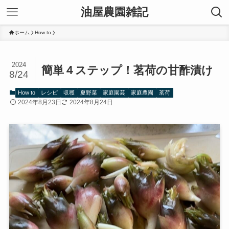
油屋農園雑記
ホーム
How to
2024
簡単４ステップ！茗荷の甘酢漬け
8/24
How to
レシピ
収穫
夏野菜
家庭園芸
家庭農園
茗荷
2024年8月23日
2024年8月24日