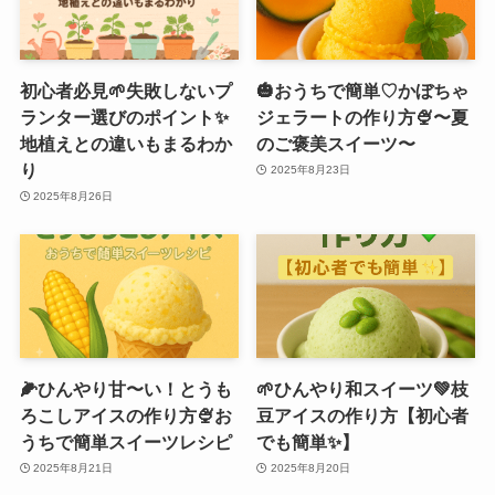
初心者必見🌱失敗しないプ
🎃おうちで簡単♡かぼちゃ
ランター選びのポイント✨
ジェラートの作り方🍨〜夏
地植えとの違いもまるわか
のご褒美スイーツ〜
り
2025年8月23日
2025年8月26日
🌽ひんやり甘〜い！とうも
🌱ひんやり和スイーツ💚枝
ろこしアイスの作り方🍨お
豆アイスの作り方【初心者
うちで簡単スイーツレシピ
でも簡単✨】
2025年8月21日
2025年8月20日