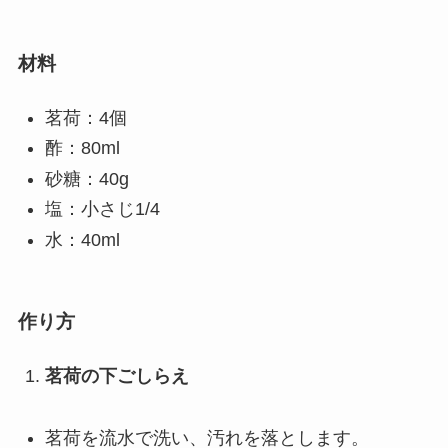
材料
茗荷：4個
酢：80ml
砂糖：40g
塩：小さじ1/4
水：40ml
作り方
茗荷の下ごしらえ
茗荷を流水で洗い、汚れを落とします。