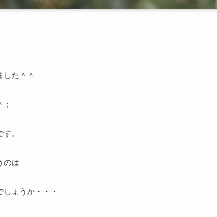
ました＾＾
＾；
です。
うのは
でしょうか・・・