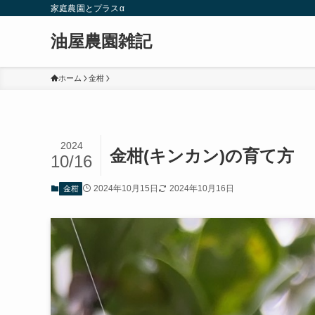
家庭農園とプラスα
油屋農園雑記
ホーム
金柑
2024
金柑(キンカン)の育て方
10/16
2024年10月15日
2024年10月16日
金柑