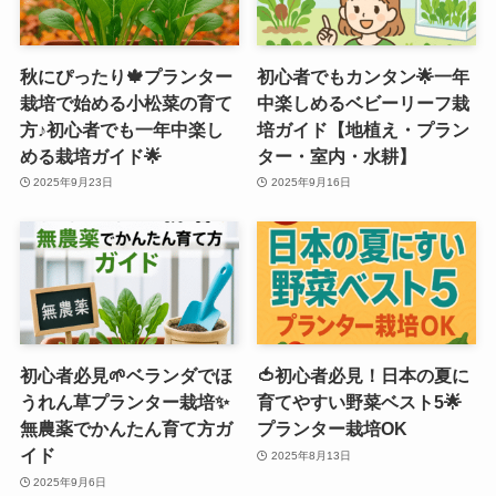
秋にぴったり🍁プランター
初心者でもカンタン🌟一年
栽培で始める小松菜の育て
中楽しめるベビーリーフ栽
方♪初心者でも一年中楽し
培ガイド【地植え・プラン
める栽培ガイド🌟
ター・室内・水耕】
2025年9月23日
2025年9月16日
初心者必見🌱ベランダでほ
🍅初心者必見！日本の夏に
うれん草プランター栽培✨
育てやすい野菜ベスト5🌟
無農薬でかんたん育て方ガ
プランター栽培OK
イド
2025年8月13日
2025年9月6日