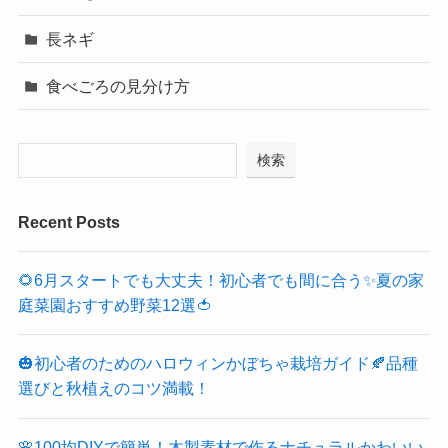
長ネギ
食べごろの見分け方
検索
Recent Posts
🌻6月スタートでも大丈夫！初心者でも間に合う✨夏の家
庭菜園おすすめ野菜12選🍅
🎃初心者のためのハロウィンかぼちゃ栽培ガイド🍂品種
選びと秋植えのコツ満載！
🌸100均DIYで簡単！木製素材で作るナチュラルかわいい