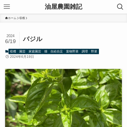
油屋農園雑記
ホーム
収穫
2024
バジル
6/19
収穫
園芸
家庭園芸
畑
自給自足
葉物野菜
調理
野菜
2024年6月19日