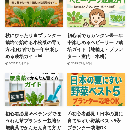
秋にぴったり🍁プランター
初心者でもカンタン🌟一年
栽培で始める小松菜の育て
中楽しめるベビーリーフ栽
方♪初心者でも一年中楽し
培ガイド【地植え・プラン
める栽培ガイド🌟
ター・室内・水耕】
2025年9月23日
2025年9月16日
初心者必見🌱ベランダでほ
🍅初心者必見！日本の夏に
うれん草プランター栽培✨
育てやすい野菜ベスト5🌟
無農薬でかんたん育て方ガ
プランター栽培OK