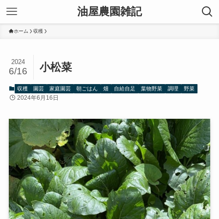
油屋農園雑記
ホーム
収穫
2024
小松菜
6/16
収穫
園芸
家庭園芸
朝ごはん
畑
自給自足
葉物野菜
調理
野菜
2024年6月16日