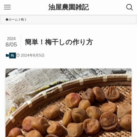
油屋農園雑記
ホーム
梅
2024
簡単！梅干しの作り方
8/05
2024年8月5日
梅