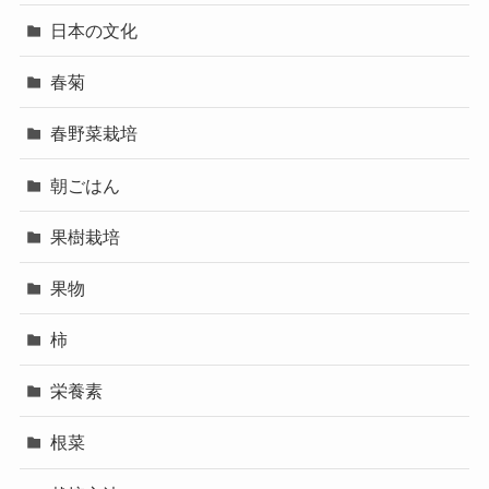
日本の文化
春菊
春野菜栽培
朝ごはん
果樹栽培
果物
柿
栄養素
根菜