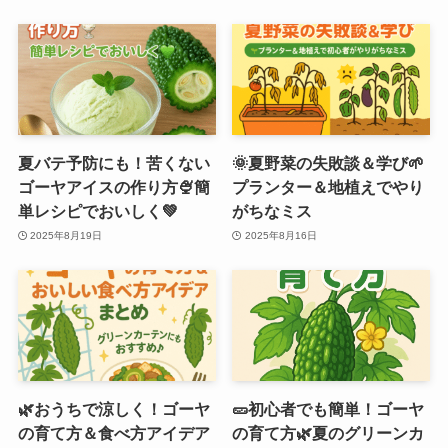
夏バテ予防にも！苦くない
🌞夏野菜の失敗談＆学び🌱
ゴーヤアイスの作り方🍨簡
プランター＆地植えでやり
単レシピでおいしく💚
がちなミス
2025年8月19日
2025年8月16日
🌿おうちで涼しく！ゴーヤ
🥒初心者でも簡単！ゴーヤ
の育て方＆食べ方アイデア
の育て方🌿夏のグリーンカ