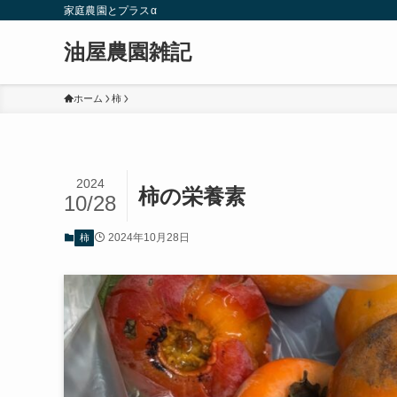
家庭農園とプラスα
油屋農園雑記
ホーム
柿
2024
柿の栄養素
10/28
2024年10月28日
柿