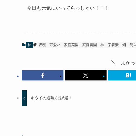
今日も元気にいってらっしゃい！！！
柿
収穫
可愛い
家庭菜園
家庭農園
柿
栄養素
畑
簡
よかっ
キウイの追熟方法6選！